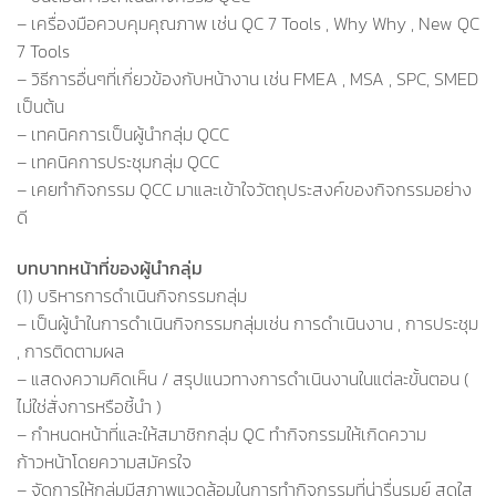
– เครื่องมือควบคุมคุณภาพ เช่น QC 7 Tools , Why Why , New QC
7 Tools
– วิธีการอื่นๆที่เกี่ยวข้องกับหน้างาน เช่น FMEA , MSA , SPC, SMED
เป็นต้น
– เทคนิคการเป็นผู้นำกลุ่ม QCC
– เทคนิคการประชุมกลุ่ม QCC
– เคยทำกิจกรรม QCC มาและเข้าใจวัตถุประสงค์ของกิจกรรมอย่าง
ดี
บทบาทหน้าที่ของผู้นำกลุ่ม
(1) บริหารการดำเนินกิจกรรมกลุ่ม
– เป็นผู้นำในการดำเนินกิจกรรมกลุ่มเช่น การดำเนินงาน , การประชุม
, การติดตามผล
– แสดงความคิดเห็น / สรุปแนวทางการดำเนินงานในแต่ละขั้นตอน (
ไม่ใช่สั่งการหรือชี้นำ )
– กำหนดหน้าที่และให้สมาชิกกลุ่ม QC ทำกิจกรรมให้เกิดความ
ก้าวหน้าโดยความสมัครใจ
– จัดการให้กลุ่มมีสภาพแวดล้อมในการทำกิจกรรมที่น่ารื่นรมย์ สดใส