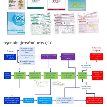
สรุปกลไก สู่การดำเนินการ QCC