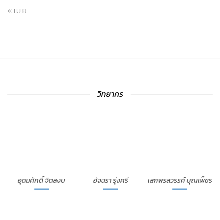
« เม.ย.
วิทยากร
อุดมศักดิ์ จิตสงบ
อัจฉรา รุ่งศรี
เสกพรสวรรค์ บุญเพ็ชร