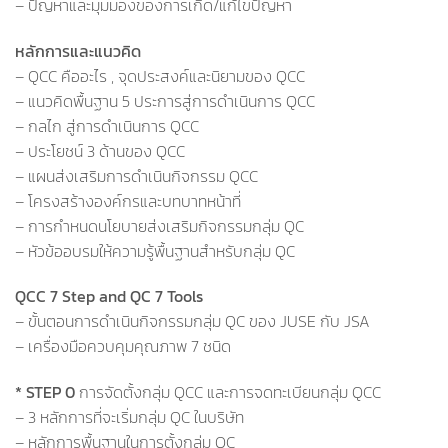
– ปัญหาและมุมมองของการเกิด/แก้ไขปัญหา
หลักการและแนวคิด
– QCC คืออะไร , จุดประสงค์และนิยามของ QCC
– แนวคิดพื้นฐาน 5 ประการสู่การดำเนินการ QCC
– กลไก สู่การดำเนินการ QCC
– ประโยชน์ 3 ด้านของ QCC
– แผนส่งเสริมการดำเนินกิจกรรม QCC
– โครงสร้างองค์กรและบทบาทหน้าที่
– การกำหนดนโยบายส่งเสริมกิจกรรมกลุ่ม QC
– หัวข้ออบรมให้ความรู้พื้นฐานสำหรับกลุ่ม QC
QCC 7 Step and QC 7 Tools
– ขั้นตอนการดำเนินกิจกรรมกลุ่ม QC ของ JUSE กับ JSA
– เครื่องมือควบคุมคุณภาพ 7 ชนิด
* STEP 0
การจัดตั้งกลุ่ม QCC และการจดทะเบียนกลุ่ม QCC
– 3 หลักการที่จะเริ่มกลุ่ม QC ในบริษัท
– หลักการพื้นฐานในการตั้งกลุ่ม QC