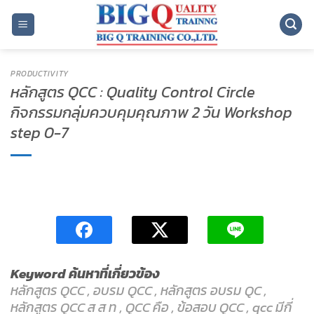
ข้าม
ไป
ยัง
เนื้อหา
PRODUCTIVITY
หลักสูตร QCC : Quality Control Circle
กิจกรรมกลุ่มควบคุมคุณภาพ 2 วัน Workshop
step 0-7
Keyword ค้นหาที่เกี่ยวข้อง
หลักสูตร QCC
,
อบรม QCC
,
หลักสูตร อบรม QC
,
หลักสูตร QCC ส ส ท
,
QCC คือ
, ข้อสอบ QCC , qcc มีกี่