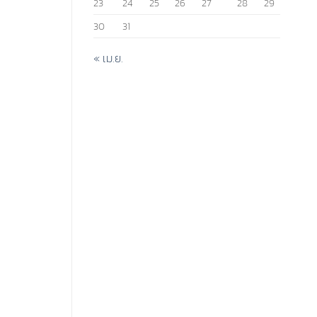
23
24
25
26
27
28
29
30
31
« เม.ย.