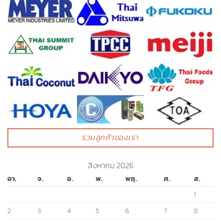
รวมลูกค้าของเรา
สิงหาคม 2026
อา.
จ.
อ.
พ.
พฤ.
ศ.
ส.
1
2
3
4
5
6
7
8