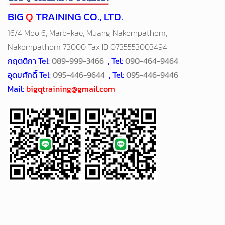
BIG
Q
TRAINING CO., LTD.
16/4 Moo 6, Marb-kae, Muang Nakornpathom,
Nakornpathom 73000 Tax ID 0735553003494
กฤตติกา Tel:
089-999-3466
, Tel:
090-464-9464
อุดมศักดิ์ Tel:
095-446-9644
, Tel:
095-446-9446
Mail:
bigqtraining@gmail.com