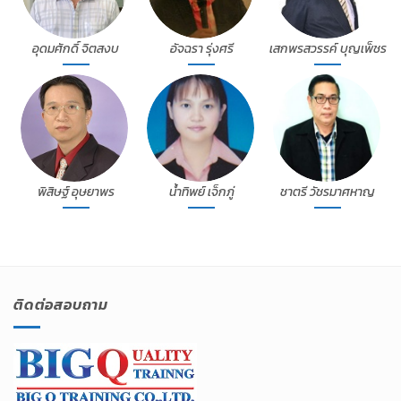
อุดมศักดิ์ จิตสงบ
อัจฉรา รุ่งศรี
เสกพรสวรรค์ บุญเพ็ชร
พิสิษฐ์ อุษยาพร
น้ำทิพย์ เจ็กภู่
ชาตรี วัชรมาศหาญ
ติดต่อสอบถาม