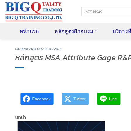
ข้าม
ไป
ยัง
เนื้อหา
หน้าแรก
หลักสูตรฝึกอบรม
บริการท
ISO9001:2015,IATF16949:2016
หลักสูตร MSA Attribute Gage R&R 
Facebook
Twitter
Line
บทนำ