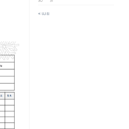
30
31
« เม.ย.